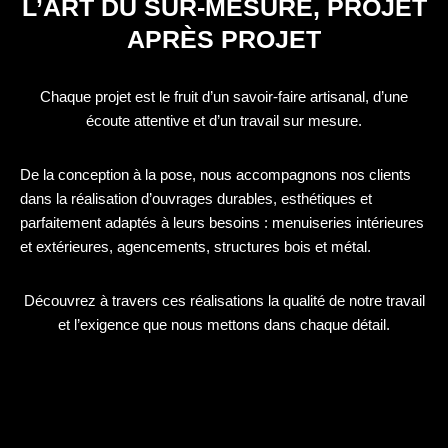
L’ART DU SUR-MESURE, PROJET
APRÈS PROJET
Chaque projet est le fruit d’un savoir-faire artisanal, d’une
écoute attentive et d’un travail sur mesure.
De la conception à la pose, nous accompagnons nos clients
dans la réalisation d’ouvrages durables, esthétiques et
parfaitement adaptés à leurs besoins : menuiseries intérieures
et extérieures, agencements, structures bois et métal.
Découvrez à travers ces réalisations la qualité de notre travail
et l’exigence que nous mettons dans chaque détail.
Fabrication et pose de
Fabrication et pose de
menuiseries en aluminium sur
menuiseries en aluminium sur
Fabrication et pose d’un garde-
mesure avec ou sans cintre
mesure avec ou sans cintre
Rénovation d’une grille de
corps métallique sur mesure